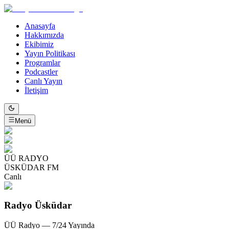
Anasayfa
Hakkımızda
Ekibimiz
Yayın Politikası
Programlar
Podcastler
Canlı Yayın
İletişim
Menü
ÜÜ RADYO
ÜSKÜDAR FM
Canlı
Radyo Üsküdar
ÜÜ Radyo — 7/24 Yayında