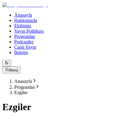
Anasayfa
Hakkımızda
Ekibimiz
Yayın Politikası
Programlar
Podcastler
Canlı Yayın
İletişim
Menü
Anasayfa
Programlar
Ezgiler
Ezgiler
Program Bilgileri