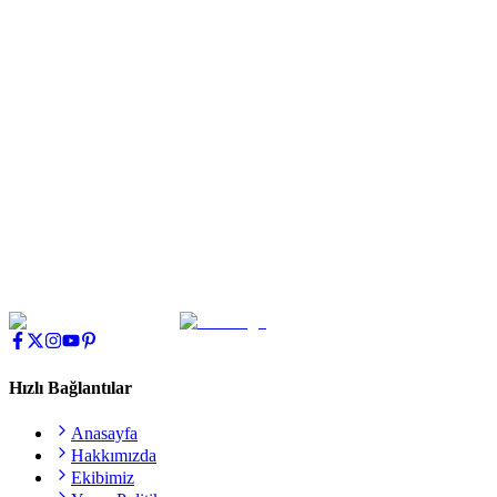
Tür:
Yeni Medya / Popüler Kültür / Gençlik ve Yaşam
Yayın Periyodu
: Her Cuma
Yayın Saati
: 17.30
Hazırlayan ve Sunanlar
: Naz Sezergöz, Gülce Naz Tokcan, Büşra
Aydın ve Serhat Çağrı Can
Yayın Mecrası
: Radyo Üsküdar
Hedef Kitle
: Yeni Medya Takipçileri, Üniversite Öğrencileri, Dijital
Dönüşüme Meraklılar ve Hayatı Samimi Bir Pencereden İzlemek
İsteyen Tüm Dinleyiciler.
Güncellenme Tarihi
12 Mayıs 2026
Paylaş
Hızlı Bağlantılar
Anasayfa
Hakkımızda
Ekibimiz